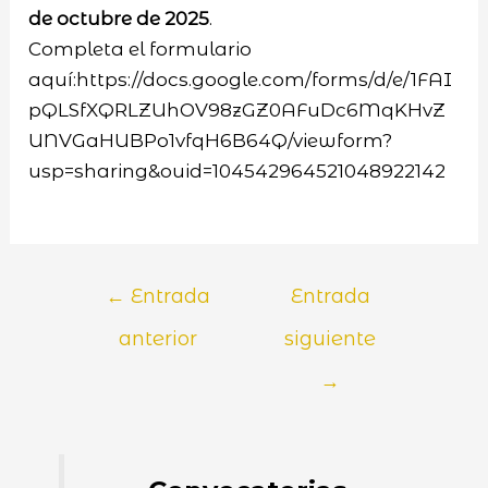
de octubre de 2025
.
Completa el formulario
aquí:https://docs.google.com/forms/d/e/1FAI
pQLSfXQRLZUhOV98zGZ0AFuDc6MqKHvZ
UNVGaHUBPo1vfqH6B64Q/viewform?
usp=sharing&ouid=104542964521048922142
←
Entrada
Entrada
anterior
siguiente
→